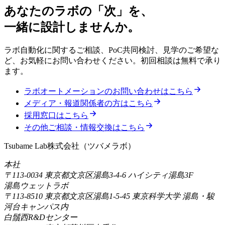
あなたのラボの「次」を、
一緒に設計しませんか。
ラボ自動化に関するご相談、PoC共同検討、見学のご希望な
ど、お気軽にお問い合わせください。初回相談は無料で承り
ます。
ラボオートメーションのお問い合わせはこちら
メディア・報道関係者の方はこちら
採用窓口はこちら
その他ご相談・情報交換はこちら
Tsubame Lab株式会社
（
ツバメラボ
）
本社
〒113-0034
東京都文京区湯島3-4-6 ハイシティ湯島3F
湯島ウェットラボ
〒113-8510
東京都文京区湯島1-5-45 東京科学大学 湯島・駿
河台キャンパス内
白鬚西R&Dセンター