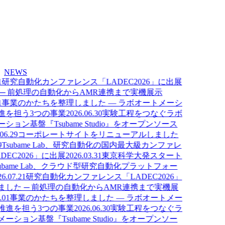
NEWS
研究自動化カンファレンス「LADEC2026」に出展
─ 前処理の自動化からAMR連携まで実機展示
事業のかたちを整理しました ― ラボオートメーシ
進を担う3つの事業
2026.06.30
実験工程をつなぐラボ
ョン基盤『Tsubame Studio』をオープンソース
6.29
コーポレートサイトをリニューアルしました
Tsubame Lab、研究自動化の国内最大級カンファレ
EC2026」に出展
2026.03.31
東京科学大発スタート
ubame Lab、クラウド型研究自動化プラットフォー
6.07.21
研究自動化カンファレンス「LADEC2026」
した ─ 前処理の自動化からAMR連携まで実機展
01
事業のかたちを整理しました ― ラボオートメー
推進を担う3つの事業
2026.06.30
実験工程をつなぐラ
ション基盤『Tsubame Studio』をオープンソー