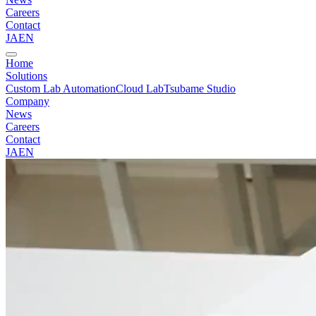
Careers
Contact
JA
EN
Home
Solutions
Custom Lab Automation
Cloud Lab
Tsubame Studio
Company
News
Careers
Contact
JA
EN