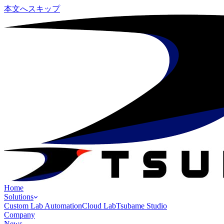
本文へスキップ
Home
Solutions
Custom Lab Automation
Cloud Lab
Tsubame Studio
Company
News