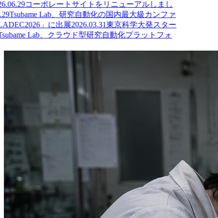
6.06.29
コーポレートサイトをリニューアルしまし
29
Tsubame Lab、研究自動化の国内最大級カンファ
ADEC2026」に出展
2026.03.31
東京科学大発スター
subame Lab、クラウド型研究自動化プラットフォ