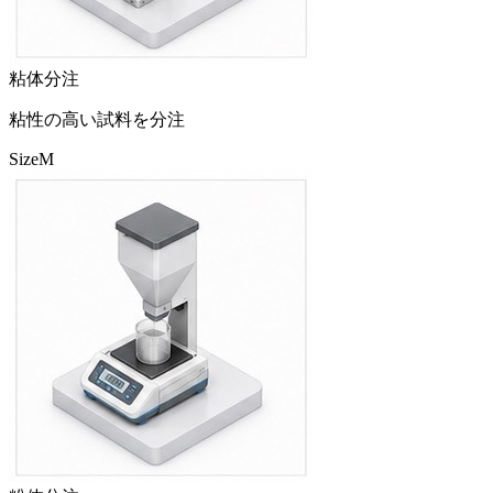
粘体分注
粘性の高い試料を分注
Size
M