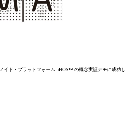
抜され、ヒューマノイド・プラットフォーム nHOS™ の概念実証デモに成功し