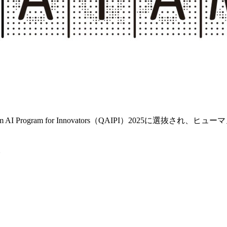
m AI Program for Innovators（QAIPI）2025に選
。