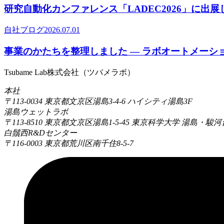
研究自動化カンファレンス「LADEC2026」に出
自社ブログ
2026.07.01
事業のかたちを整理しました ― ラボオートメーシ
Tsubame Lab株式会社
（
ツバメラボ
）
本社
〒113-0034
東京都文京区湯島3-4-6 ハイシティ湯島3F
湯島ウェットラボ
〒113-8510
東京都文京区湯島1-5-45 東京科学大学 湯島・駿
白鬚西R&Dセンター
〒116-0003
東京都荒川区南千住8-5-7