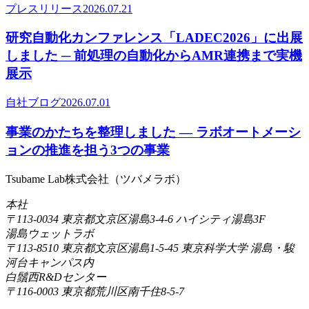
プレスリリース
2026.07.21
研究自動化カンファレンス「LADEC2026」に出展
しました ─ 前処理の自動化からAMR連携まで実機
展示
自社ブログ
2026.07.01
事業のかたちを整理しました ― ラボオートメーシ
ョンの推進を担う3つの事業
Tsubame Lab株式会社
（
ツバメラボ
）
本社
〒113-0034
東京都文京区湯島3-4-6 ハイシティ湯島3F
湯島ウェットラボ
〒113-8510
東京都文京区湯島1-5-45 東京科学大学 湯島・駿
河台キャンパス内
白鬚西R&Dセンター
〒116-0003
東京都荒川区南千住8-5-7